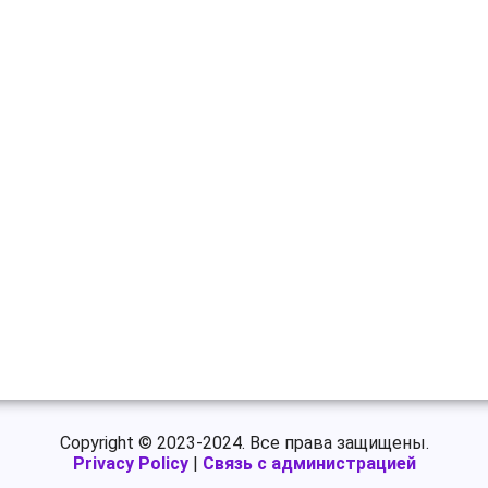
Copyright © 2023-2024. Все права защищены.
Privacy Policy
|
Связь с администрацией