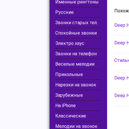
Именные рингтоны
Похож
Русские
Звонки старых тел.
Deep H
Спокойные звонки
Deep H
Электро хаус
Звонки на телефон
Стильн
Веселые мелодии
Прикольные
Deep H
Нарезки на звонок
Зарубежные
Deep H
На iPhone
Классические
Мелодии на звонок