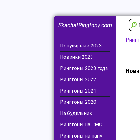
SkachatRingtony.com
Ринг
Популярные 2023
Новинки 2023
Рингтоны 2023 года
Новин
Рингтоны 2022
Рингтоны 2021
Рингтоны 2020
На будильник
Рингтоны на СМС
Рингтоны на папу