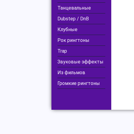
Танцевальные
Dubstep / DnB
Клубные
Рок рингтоны
Trap
Звуковые эффекты
Из фильмов
Громкие рингтоны