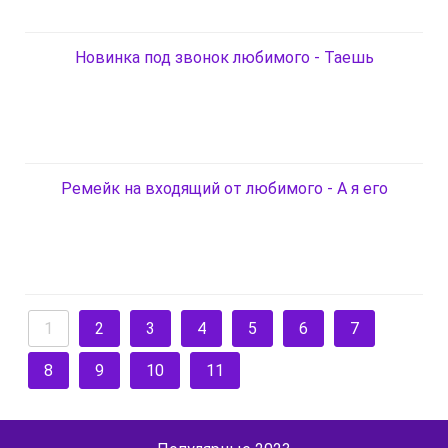
Новинка под звонок любимого - Таешь
Ремейк на входящий от любимого - А я его
1
2
3
4
5
6
7
8
9
10
11