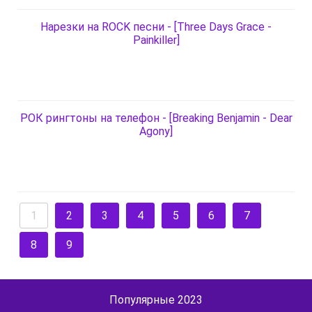
Нарезки на ROCK песни - [Three Days Grace -
Painkiller]
РОК рингтоны на телефон - [Breaking Benjamin - Dear
Agony]
1
2
3
4
5
6
7
8
9
Популярные 2023