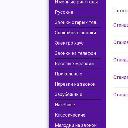
Именные рингтоны
Похож
Русские
Звонки старых тел.
Станда
Спокойные звонки
Станда
Электро хаус
Звонки на телефон
Станда
Веселые мелодии
Прикольные
Станда
Нарезки на звонок
Зарубежные
Станда
На iPhone
Классические
Мелодии на звонок