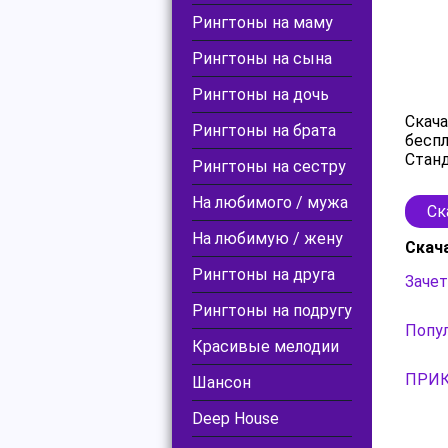
Рингтоны на маму
Рингтоны на сына
Рингтоны на дочь
Скача
Рингтоны на брата
беспл
Станд
Рингтоны на сестру
На любимого / мужа
Ск
На любимую / жену
Скач
Рингтоны на друга
Зачет
Рингтоны на подругу
Попул
Красивые мелодии
ПРИК
Шансон
Deep House