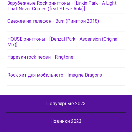
Зарубежные Rock рингтоны - [Linkin Park - A Light
That Never Comes (feat Steve Aoki)]
Свежее на телефон - Burn (Рингтон 2018)
HOUSE рингтоны - [Denzal Park - Ascension (Original
Mix)]
Нарезки rock песен - Ringtone
Rock хит для мобильного - Imagine Dragons
Популярные 2023
Новинки 2023