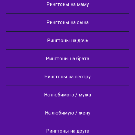
Рингтоны на маму
Рингтоны на сына
Рингтоны на дочь
Рингтоны на брата
Рингтоны на сестру
На любимого / мужа
На любимую / жену
Рингтоны на друга