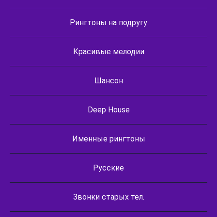
Рингтоны на подругу
Красивые мелодии
Шансон
Deep House
Именные рингтоны
Русские
Звонки старых тел.