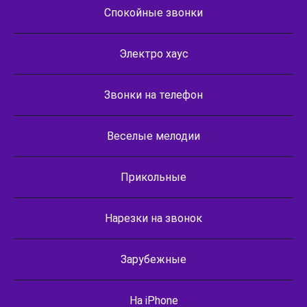
Спокойные звонки
Электро хаус
Звонки на телефон
Веселые мелодии
Прикольные
Нарезки на звонок
Зарубежные
На iPhone