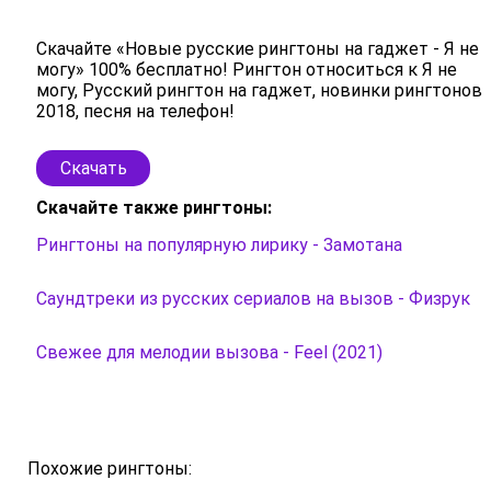
Скачайте «Новые русские рингтоны на гаджет - Я не
могу» 100% бесплатно! Рингтон относиться к Я не
могу, Русский рингтон на гаджет, новинки рингтонов
2018, песня на телефон!
Скачать
Скачайте также рингтоны:
Рингтоны на популярную лирику - Замотана
Саундтреки из русских сериалов на вызов - Физрук
Свежее для мелодии вызова - Feel (2021)
Похожие рингтоны: