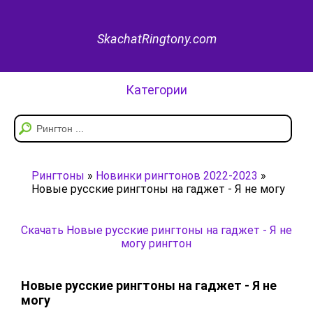
SkachatRingtony.com
Категории
Рингтоны
»
Новинки рингтонов 2022-2023
»
Новые русские рингтоны на гаджет - Я не могу
Скачать Новые русские рингтоны на гаджет - Я не
могу рингтон
Новые русские рингтоны на гаджет - Я не
могу