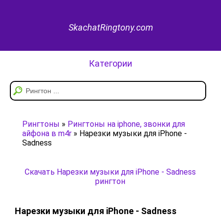
SkachatRingtony.com
Категории
Рингтоны
»
Рингтоны на iphone, звонки для
айфона в m4r
» Нарезки музыки для iPhone -
Sadness
Скачать Нарезки музыки для iPhone - Sadness
рингтон
Нарезки музыки для iPhone - Sadness