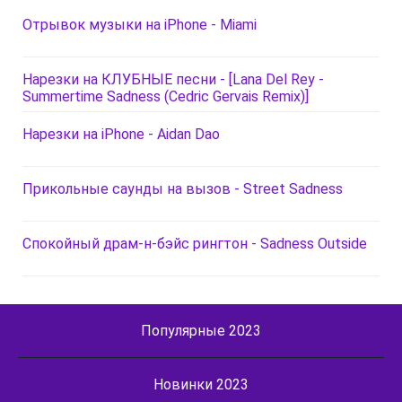
Отрывок музыки на iPhone - Miami
Нарезки на КЛУБНЫЕ песни - [Lana Del Rey -
Summertime Sadness (Cedric Gervais Remix)]
Нарезки на iPhone - Aidan Dao
Прикольные саунды на вызов - Street Sadness
Спокойный драм-н-бэйс рингтон - Sadness Outside
Популярные 2023
Новинки 2023