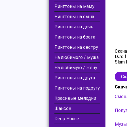
Рингтоны на маму
Рингтоны на сына
Рингтоны на дочь
Рингтоны на брата
Рингтоны на сестру
Скача
DJ's 
На любимого / мужа
Slam 
На любимую / жену
Ск
Рингтоны на друга
Скач
Рингтоны на подругу
Смешн
Красивые мелодии
Шансон
Попу
Deep House
Музык