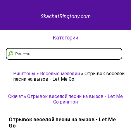
SkachatRingtony.com
Категории
Рингтоны
»
Веселые мелодии
» Отрывок веселой
песни на вызов - Let Me Go
Скачать Отрывок веселой песни на вызов - Let Me
Go рингтон
Отрывок веселой песни на вызов - Let Me
Go