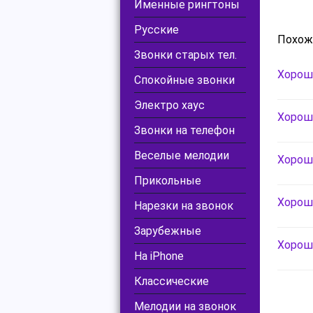
Именные рингтоны
Русские
Похож
Звонки старых тел.
Хороша
Спокойные звонки
Электро хаус
Хороша
Звонки на телефон
Веселые мелодии
Хороша
Прикольные
Хороша
Нарезки на звонок
Зарубежные
Хороша
На iPhone
Классические
Мелодии на звонок