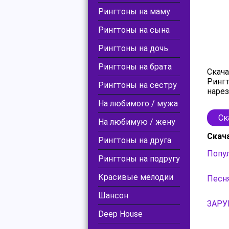
Рингтоны на маму
Рингтоны на сына
Рингтоны на дочь
Рингтоны на брата
Скача
Рингт
Рингтоны на сестру
нарез
На любимого / мужа
Ск
На любимую / жену
Скач
Рингтоны на друга
Попул
Рингтоны на подругу
Красивые мелодии
Песн
Шансон
ЗАРУБ
Deep House