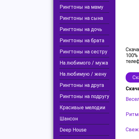
Рингтоны на маму
Рингтоны на сына
Рингтоны на дочь
Рингтоны на брата
Скача
Рингтоны на сестру
100% 
телеф
На любимого / мужа
На любимую / жену
Ск
Рингтоны на друга
Скач
Рингтоны на подругу
Весел
Красивые мелодии
Ритми
Шансон
Свежи
Deep House