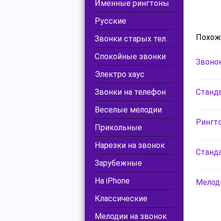
Именные рингтоны
Русские
Похож
Звонки старых тел.
Спокойные звонки
Звонок
Электро хаус
Звонки на телефон
Станда
Веселые мелодии
Рингто
Прикольные
Нарезки на звонок
Станда
Зарубежные
На iPhone
Мелоди
Классические
Мелодии на звонок