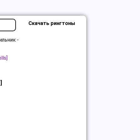
Скачать рингтоны
льник -
lls]
]